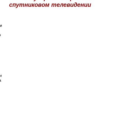
спутниковом телевидении
и
о
и
а