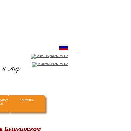
 и мир
ьного
Контакты
ре
на Башкирском