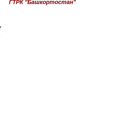
ГТРК "Башкортостан"
м
4