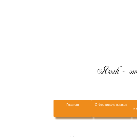
Язык - это
Главная
О Фестивале языков
и 