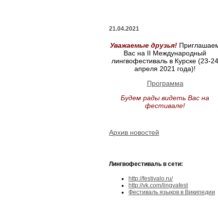
21.04.2021
Уважаемые друзья!
Приглашае
Вас на II Международный
лингвофестиваль в Курске (23-2
апреля 2021 года)!
Программа
Будем рады видеть Вас на
фестивале!
Архив новостей
Лингвофестиваль в сети:
http://festivalo.ru/
http://vk.com/lingvafest
Фестиваль языков в Википедии