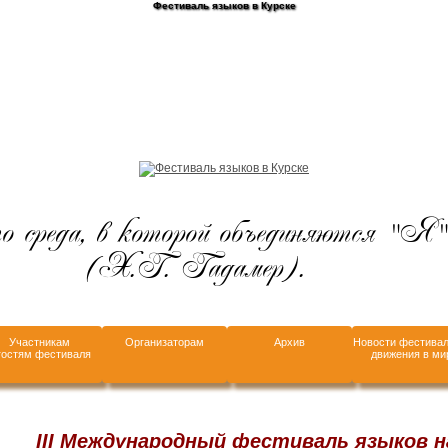
Фестиваль языков в Курске
 среда, в которой объединяются "Я"
(Х.Г. Гадамер).
Участникам
Организаторам
Архив
Новости фестивал
гостям фестиваля
движения в ми
III Международный фестиваль языков 