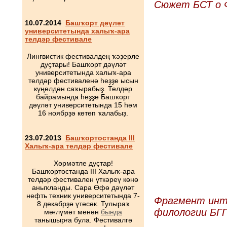
Сюжет БСТ о 
10.07.2014
Башҡорт дәүләт
университетында халыҡ-ара
телдәр фестивале
Лингвистик фестивалдең ҡәҙерле
дуҫтары! Башҡорт дәүләт
университетында халыҡ-ара
телдәр фестиваленә һеҙҙе ысын
күңелдән саҡырабыҙ. Телдәр
байрамында һеҙҙе Башҡорт
дәүләт университетында 15 һәм
16 ноябрҙә көтөп ҡалабыҙ.
23.07.2013
Башҡортостанда III
Халыҡ-ара телдәр фестивале
Хөрмәтле дуҫтар!
Башҡортостанда III Халыҡ-ара
телдәр фестивален үткәреү көнө
аныҡланды. Сара Өфө дәүләт
нефть техник университетында 7-
Фрагмент инт
8 декабрҙә үтәсәк. Тулыраҡ
филологии БГ
мәғлүмәт менән
бында
танышырға була. Фестивалгә