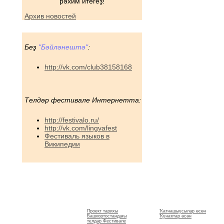
рәхим итегеҙ!
Архив новостей
Беҙ
"Бәйләнештә"
:
http://vk.com/club38158168
Телдәр фестивале Интернетта:
http://festivalo.ru/
http://vk.com/lingvafest
Фестиваль языков в
Википедии
Ҡатнашыусылар
Баш бит
Телдәр Фестивале
һәм ҡунаҡтар өсөн
Проект тарихы
Ҡатнашыусылар өсөн
Башкортостандағы
Ҡунаҡтар өсөн
телдәр Фестивале