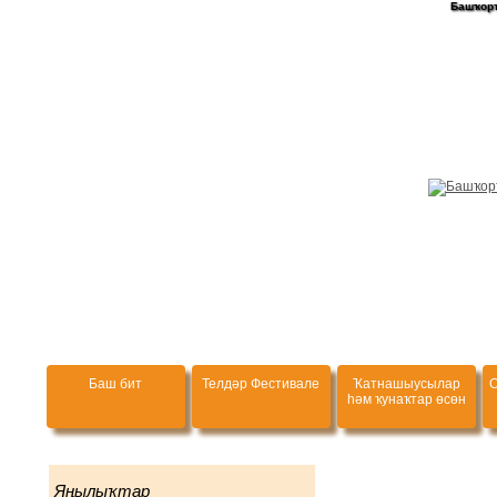
Башҡорт
Баш бит
Телдәр Фестивале
Ҡатнашыусылар
О
һәм ҡунаҡтар өсөн
Яңылыҡтар